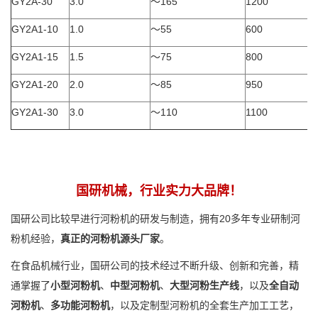
GY2A-30
3.0
～165
1200
GY2A1-10
1.0
～55
600
GY2A1-15
1.5
～75
800
GY2A1-20
2.0
～85
950
GY2A1-30
3.0
～110
1100
国研机械，行业实力大品牌！
国研公司比较早进行河粉机的研发与制造，拥有20多年专业研制河
粉机经验，
真正的河粉机源头厂家
。
在食品机械行业，国研公司的技术经过不断升级、创新和完善，精
通掌握了
小型河粉机
、
中型河粉机
、
大型河粉生产线
，以及
全自动
河粉机
、
多功能河粉机
，以及定制型河粉机的全套生产加工工艺，