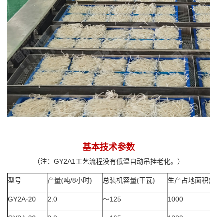
基本技术参数
（注：GY2A1工艺流程没有低温自动吊挂老化。）
型号
产量(吨/8小时)
总装机容量(干瓦)
生产占地面积(M
GY2A-20
2.0
～125
1000