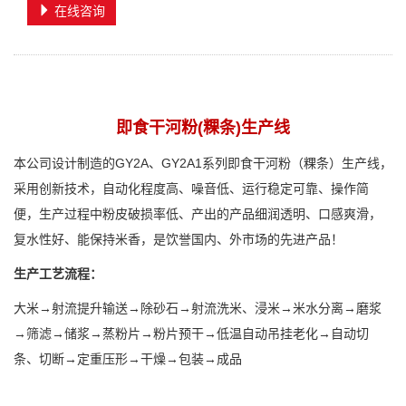
在线咨询
即食干河粉(粿条)生产线
本公司设计制造的GY2A、GY2A1系列即食干河粉（粿条）生产线，
采用创新技术，自动化程度高、噪音低、运行稳定可靠、操作简
便，生产过程中粉皮破损率低、产出的产品细润透明、口感爽滑，
复水性好、能保持米香，是饮誉国内、外市场的先进产品！
生产工艺流程：
大米→射流提升输送→除砂石→射流洗米、浸米→米水分离→磨浆
→筛滤→储浆→蒸粉片→粉片预干→低温自动吊挂老化→自动切
条、切断→定重压形→干燥→包装→成品