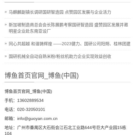
马麒麟副镇长调研国研智造园 点赞园区发展与企业活力
新加坡制造商总会会长陈展鹏考察国研智造园 盛赞园区发展并邀
明星企业赴东南亚设厂
同心共超越 和谐铸辉煌 ——2023健力、国研公司阳朔、桂林团建
国研机械全自动自熟米粉/粉丝机助力企业实现效益创收
博鱼首页官网_博鱼(中国)
博鱼首页官网_博鱼(中国)
手机：13602889534
电话：020-32050101
邮箱：info@guoyan.com.cn
地址：广州市番禺区大石街会江石北工业路644号巨大产业园15栋
104