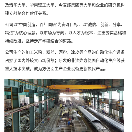
及清华大学、华南理工大学、今麦郎集团等大学和企业的研究机构
建立战略合作伙伴关系。
公司以“中国创造，百年国研”为奋斗目标，以“诚信、创新、分享、
精进”为核心理念，以市场为导向，以人才为根本，注重夯实基础和
持续改进，坚持走产学研结合的道路。
公司生产的加工米粉、粉丝、河粉、凉皮等产品的自动化生产设备
占据了国内外较大市场份额；研发的非油炸方便面自动化生产线获
重大技术突破，成为方便面生产企业设备更新换代产品。