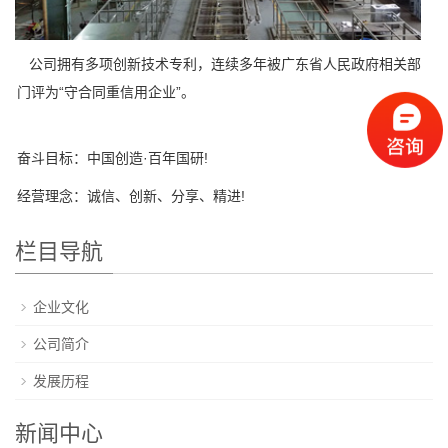
公司拥有多项创新技术专利，连续多年被广东省人民政府相关部
门评为“守合同重信用企业”。
奋斗目标：中国创造·百年国研!
经营理念：诚信、创新、分享、精进!
栏目导航
企业文化
公司简介
发展历程
新闻中心