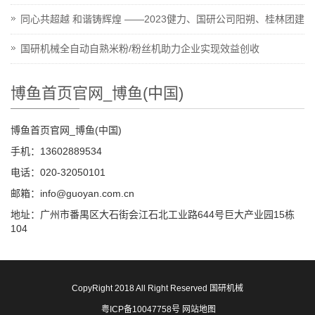
同心共超越 和谐铸辉煌 ——2023健力、国研公司阳朔、桂林团建
国研机械全自动自熟米粉/粉丝机助力企业实现效益创收
博鱼首页官网_博鱼(中国)
博鱼首页官网_博鱼(中国)
手机：13602889534
电话：020-32050101
邮箱：info@guoyan.com.cn
地址：广州市番禺区大石街会江石北工业路644号巨大产业园15栋
104
CopyRight 2018 All Right Reserved 国研机械
粤ICP备10047758号
网站地图