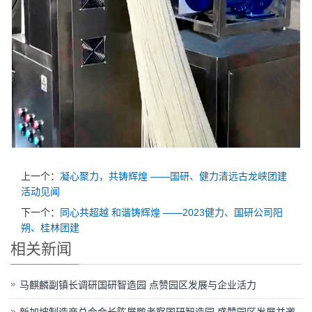
上一个：
凝心聚力，共铸辉煌 ——国研、健力清远古龙峡团建
活动见闻
下一个：
同心共超越 和谐铸辉煌 ——2023健力、国研公司阳
朔、桂林团建
相关新闻
马麒麟副镇长调研国研智造园 点赞园区发展与企业活力
新加坡制造商总会会长陈展鹏考察国研智造园 盛赞园区发展并邀