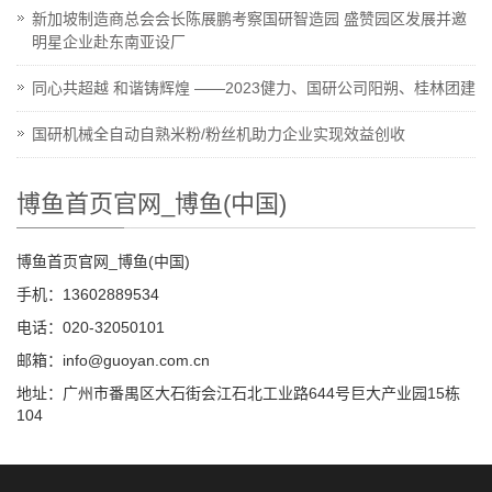
新加坡制造商总会会长陈展鹏考察国研智造园 盛赞园区发展并邀
明星企业赴东南亚设厂
同心共超越 和谐铸辉煌 ——2023健力、国研公司阳朔、桂林团建
国研机械全自动自熟米粉/粉丝机助力企业实现效益创收
博鱼首页官网_博鱼(中国)
博鱼首页官网_博鱼(中国)
手机：13602889534
电话：020-32050101
邮箱：info@guoyan.com.cn
地址：广州市番禺区大石街会江石北工业路644号巨大产业园15栋
104