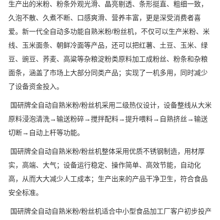
生产出的米粉、粉条外观光滑、晶亮剔透、条形挺直、粗细一致，
久泡不散、久煮不断、口感爽滑、营养丰富，更是深受消费者喜
爱。新一代全自动多功能自熟米粉/粉丝机，不仅可以生产米粉、米
线、玉米面条、朝鲜冷面等产品，还可以把红薯、土豆、玉米、绿
豆、豌豆、荞麦、高粱等杂粮淀粉类原料加工成粉丝、粉条和杂粮
面条，涵盖了市场上大部分同类产品；实现了一机多用，同时减少
了设备资金投入。
国研牌全自动自熟米粉/粉丝机采用二级热仪设计，设备整线从大米
原料浸泡清洗→输送粉碎→搅拌配料→提升喂料→自熟挤丝→输送
切断→自动上杆等功能。
国研牌全自动自熟米粉/粉丝机整体采用优质不锈钢制造，用材厚
实，高端、大气；设备运行稳定、操作简单、高效节能，自动化
高，从而大大减少人工成本；生产出来的产品干净卫生，符合食品
安全标准。
国研牌全自动自熟米粉/粉丝机适合中小型食品加工厂客户初步投产