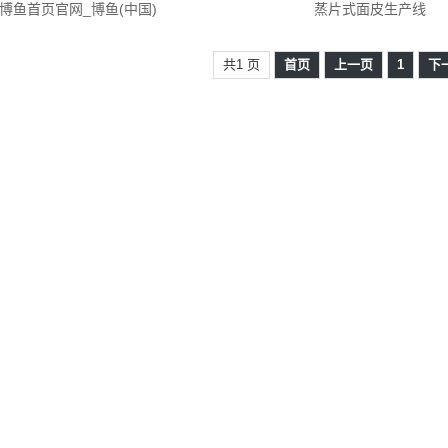
博鱼首页官网_博鱼(中国)
蒸片式面皮生产线
共1 页
首页
上一页
1
下