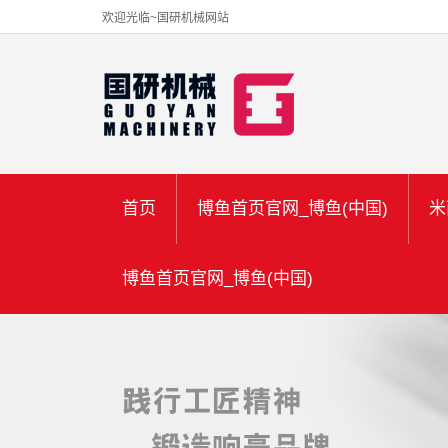
欢迎光临~国研机械网站
首页
博鱼首页官网_博鱼(中国)
米
博鱼首页官网_博鱼(中国)