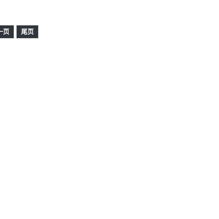
一页
尾页