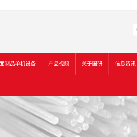
面制品单机设备
产品视频
关于国研
信息资讯